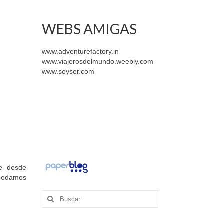
WEBS AMIGAS
www.adventurefactory.in
www.viajerosdelmundo.weebly.com
www.soyser.com
ue desde
e podamos
Buscar
por: