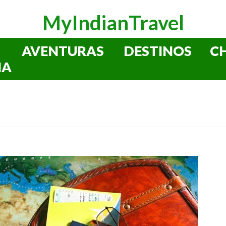
MyIndianTravel
AVENTURAS
DESTINOS
C
IA