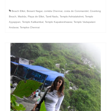
Beach Elliot
,
Besant Nagar
,
comida Chennai
,
costa de Coromandel
,
Covelong
Beach
,
Madrás
,
Playa de Elliot
,
Tamil Nadu
,
Templo Ashtalakshmi
,
Templo
Ayyappan
,
Templo Kalikambal
,
Templo Kapaleeshwarar
,
Templo Vadapalani
Andavar
,
Templos Chennai