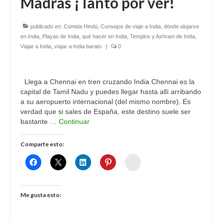
Madrás ¡Tanto por ver!
publicado en:
Comida Hindú
,
Consejos de viaje a India
,
dónde alojarse
en India
,
Playas de India
,
qué hacer en India
,
Templos y Ashram de India
,
Viajar a India
,
viajar a India barato
|
0
Llega a Chennai en tren cruzando India Chennai es la
capital de Tamil Nadu y puedes llegar hasta allí arribando
a su aeropuerto internacional (del mismo nombre). Es
verdad que si sales de España, este destino suele ser
bastante …
Continuar
Comparte esto:
Womenalia
Me gusta esto: