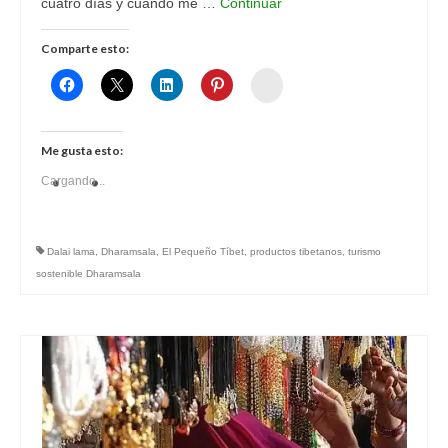
cuatro días y cuando me …
Continuar
Comparte esto:
Womenalia
Me gusta esto:
Cargando...
Dalai lama
,
Dharamsala
,
El Pequeño Tíbet
,
productos tibetanos
,
turismo
sostenible Dharamsala