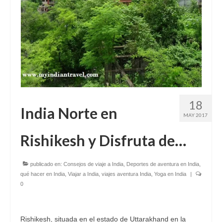
18
India Norte en
MAY 2017
Rishikesh y Disfruta de…
publicado en:
Consejos de viaje a India
,
Deportes de aventura en India
,
qué hacer en India
,
Viajar a India
,
viajes aventura India
,
Yoga en India
|
0
Rishikesh, situada en el estado de Uttarakhand en la