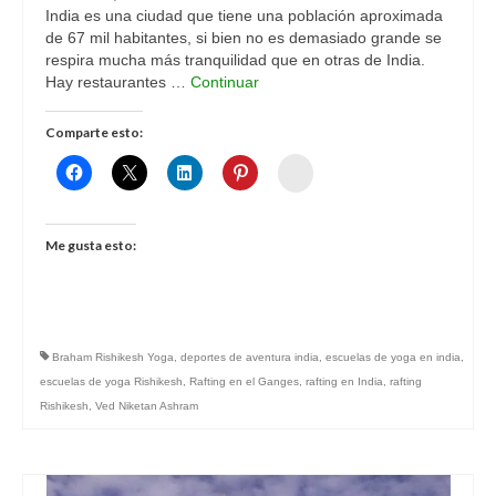
India es una ciudad que tiene una población aproximada
de 67 mil habitantes, si bien no es demasiado grande se
respira mucha más tranquilidad que en otras de India.
Hay restaurantes …
Continuar
Comparte esto:
Womenalia
Me gusta esto:
Braham Rishikesh Yoga
,
deportes de aventura india
,
escuelas de yoga en india
,
escuelas de yoga Rishikesh
,
Rafting en el Ganges
,
rafting en India
,
rafting
Rishikesh
,
Ved Niketan Ashram