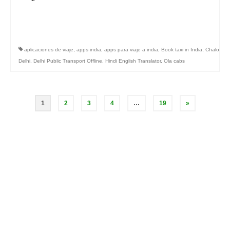
aplicaciones de viaje
,
apps india
,
apps para viaje a india
,
Book taxi in India
,
Chalo
Delhi
,
Delhi Public Transport Offline
,
Hindi English Translator
,
Ola cabs
Paginación
1
2
3
4
…
19
»
de
entradas