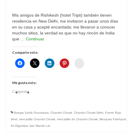
Mis amigos de Rishikesh (hotel Tripti) también tienen
residencia en New Delhi, me invitaron a pasar unos días
en su casa y acepté encantada; me llevaron a conocer
muchos sitios, la verdad es que no hay rincón de India
que …
Continuar
Comparte esto:
Womenalia
Me gusta esto:
Cargando...
Bangla Sahib Gurudwara
,
Chandni Chowk
,
Chandni Chowk Delhi
,
Fuerte Rojo
dheli
,
mercadillo Chandni Chowk
,
mercadillo de Chandni Chowk
,
Mezquita Fatehpuri
,
Sri Digambar Jain Mandir Lal