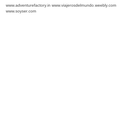
www.adventurefactory.in www.viajerosdelmundo.weebly.com
www.soyser.com