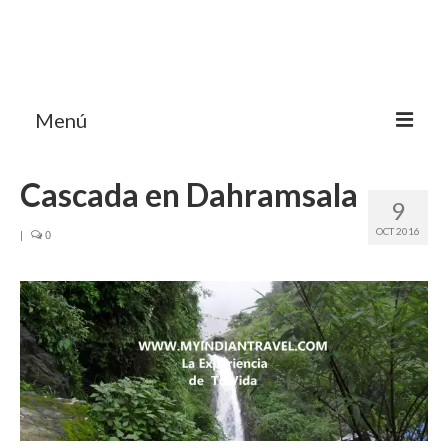
Menú
HOME
Cascada en Dahramsala
9
MI BLOG VIAJES INDIA
OCT 2016
|
0
AVENTURAS
DESTINOS
CHUCHES DE VIAJE
CONTACTO