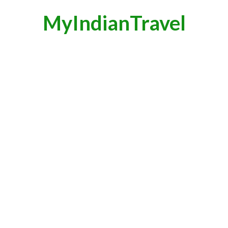
MyIndianTravel