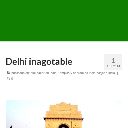
Delhi inagotable
1
ABR 2014
publicado en:
qué hacer en India
,
Templos y Ashram de India
,
Viajar a India
|
0