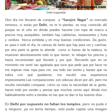
Delhi Inagotable
Otro día me llevaron de compras a
“Sarojini Nagar”
un mercado
inmenso, si estás por
Delhi
, no te lo pierdas, es muy conocido allí
porque es el sitio en dónde puedes hacerte con ropa de marca a
precios muy asequibles, también hay cafeterías, restaurantes y fruta
y verdura fresca exhibida y en muy buenas condiciones. Da gusto,
es para ir todo el día, te cansas de tanto que hay para ver y caminar,
por otra parte la gente te atiende como si fueras de la realeza, te
muestran absolutamente todo lo que tienen, te rebajan los precios y
hasta recomiendan qué llevarte y por qué. Recuerdo que en un
momento me sentí tan agobiada que tuve que pedir que por favor no
me trajeran más ropa para ver; era todo tan bonito y barato que no
sabía con qué quedarme; me resultó una experiencia
impresionante.Las comparaciones son odiosas dicen por ahí, pero me
resulta inevitable comparar; cómo se nota la necesidad de la gente,
hacen todo por vender y pensar que muchas veces aquí dónde vivo
habitualmente entro a tiendas en las que no dan ni los buenos días…
En
Delhi por supuesto no faltan los templos
, pero no pude ir
a ninguno, ya no tenía tiempo, solo pude captar una imagen