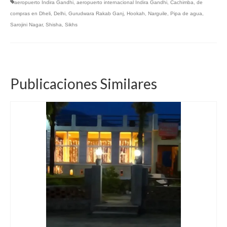
aeropuerto Indira Gandhi
,
aeropuerto internacional Indira Gandhi
,
Cachimba
,
de
compras en Dheli
,
Delhi
,
Gurudwara Rakab Ganj
,
Hookah
,
Narguile
,
Pipa de agua
,
Sarojini Nagar
,
Shisha
,
Sikhs
Publicaciones Similares