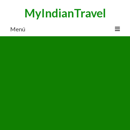
MyIndianTravel
Menú
HOME
MI BLOG VIAJES INDIA
AVENTURAS
DESTINOS
CHUCHES DE VIAJE
CONTACTO