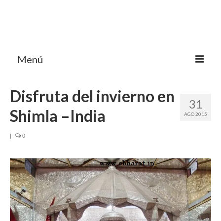
Menú
HOME
Disfruta del invierno en
31
MI BLOG VIAJES INDIA
Shimla –India
AGO 2015
AVENTURAS
|
0
DESTINOS
CHUCHES DE VIAJE
CONTACTO