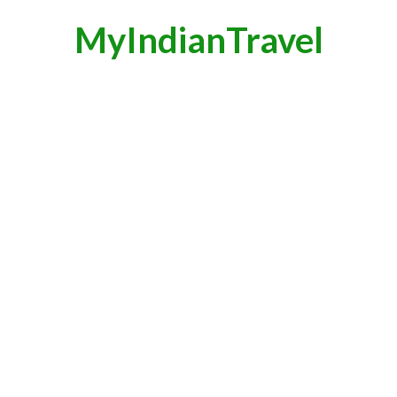
MyIndianTravel