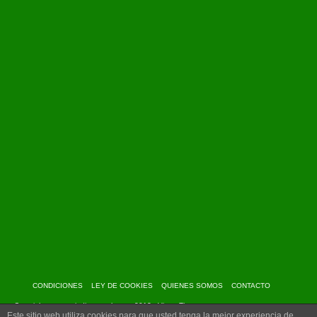
CONDICIONES
LEY DE COOKIES
QUIENES SOMOS
CONTACTO
Copyright: www.myindiantravel.com - 2013 - Virtue Theme
Este sitio web utiliza cookies para que usted tenga la mejor experiencia de