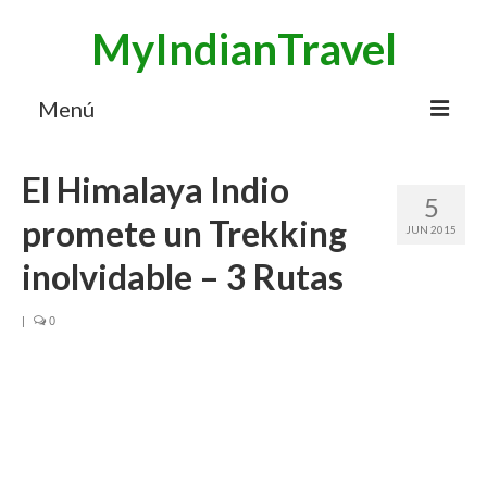
MyIndianTravel
Menú
HOME
El Himalaya Indio
5
MI BLOG VIAJES INDIA
promete un Trekking
JUN 2015
AVENTURAS
inolvidable – 3 Rutas
DESTINOS
|
0
CHUCHES DE VIAJE
CONTACTO