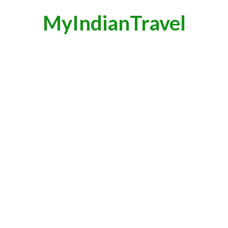
MyIndianTravel