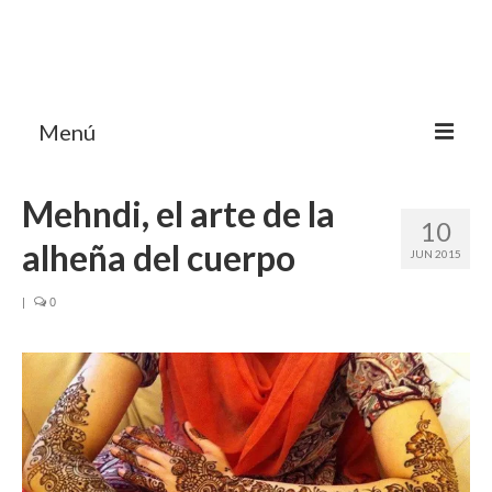
Menú
HOME
Mehndi, el arte de la
10
MI BLOG VIAJES INDIA
alheña del cuerpo
JUN 2015
AVENTURAS
|
0
DESTINOS
CHUCHES DE VIAJE
CONTACTO