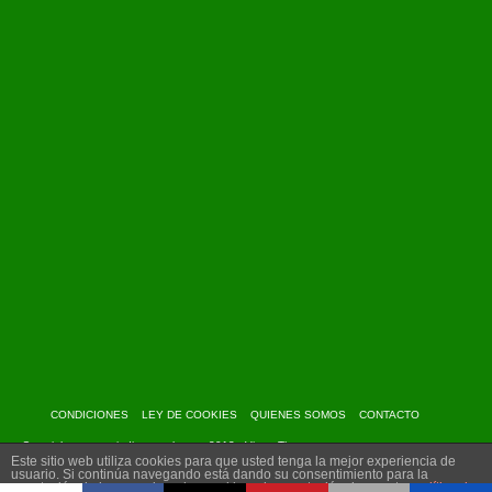
CONDICIONES
LEY DE COOKIES
QUIENES SOMOS
CONTACTO
Copyright: www.myindiantravel.com - 2013 - Virtue Theme
Este sitio web utiliza cookies para que usted tenga la mejor experiencia de
usuario. Si continúa navegando está dando su consentimiento para la
aceptación de las mencionadas cookies y la aceptación de nuestra
política de