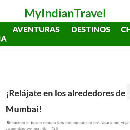
MyIndianTravel
AVENTURAS
DESTINOS
C
IA
¡Relájate en los alrededores de
Mumbai!
publicado en:
India en época de Monzones
,
qué hacer en India
,
Viajar a India
,
Viajar
verano
,
viajes aventura India
|
0