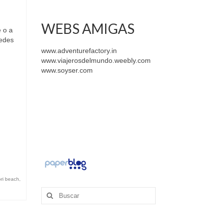
WEBS AMIGAS
e o a
uedes
www.adventurefactory.in
www.viajerosdelmundo.weebly.com
www.soyser.com
ri beach
,
Buscar
por: