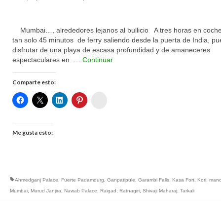
Mumbai…, alrededores lejanos al bullicio A tres horas en coch
tan solo 45 minutos de ferry saliendo desde la puerta de India, p
disfrutar de una playa de escasa profundidad y de amaneceres
espectaculares en …
Continuar
Comparte esto:
Womenalia
Me gusta esto:
Ahmedganj Palace
,
Fuerte Padamdurg
,
Ganpatipule
,
Garambi Falls
,
Kasa Fort
,
Kori
,
mano
Mumbai
,
Murud Janjira
,
Nawab Palace
,
Raigad
,
Ratnagiri
,
Shivaji Maharaj
,
Tarkali