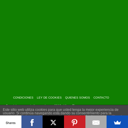
CONDICIONES
LEY DE COOKIES
QUIENES SOMOS
CONTACTO
Copyright: www.myindiantravel.com - 2013 - Virtue Theme
Este sitio web utiliza cookies para que usted tenga la mejor experiencia de
usuario. Si continúa navegando está dando su consentimiento para la
aceptación de las mencionadas cookies y la aceptación de nuestra
política de
cookies
, pinche el enlace para mayor información.
Shares
plugin cookies
ACEPTAR