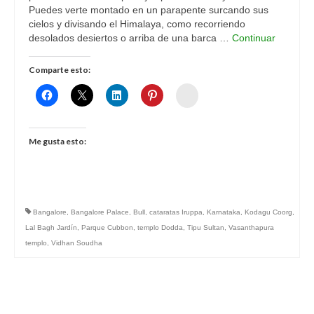
Puedes verte montado en un parapente surcando sus
cielos y divisando el Himalaya, como recorriendo
desolados desiertos o arriba de una barca …
Continuar
Comparte esto:
Womenalia
Me gusta esto:
Bangalore
,
Bangalore Palace
,
Bull
,
cataratas Iruppa
,
Karnataka
,
Kodagu Coorg
,
Lal Bagh Jardín
,
Parque Cubbon
,
templo Dodda
,
Tipu Sultan
,
Vasanthapura
templo
,
Vidhan Soudha