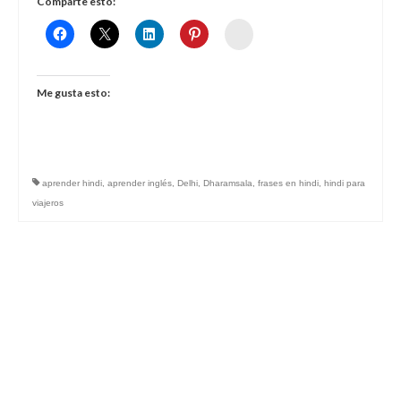
Comparte esto:
Womenalia
Me gusta esto:
aprender hindi
,
aprender inglés
,
Delhi
,
Dharamsala
,
frases en hindi
,
hindi para
viajeros