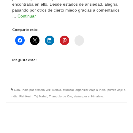
encontraba en ello. Desde estados de ansiedad, alegría
pasando por otros de cierto miedo gracias a comentarios
…
Continuar
Comparte esto:
Womenalia
Me gusta esto:
Goa
,
India por primera vez
,
Kerala
,
Mumbai
,
organizar viaje a India
,
primer viaje a
India
,
Rishikesh
,
Taj Mahal
,
Triángulo de Oro
,
viajes por el Himalaya