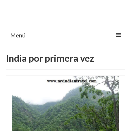
Menú
HOME
India por primera vez
MI BLOG VIAJES INDIA
AVENTURAS
DESTINOS
CHUCHES DE VIAJE
CONTACTO