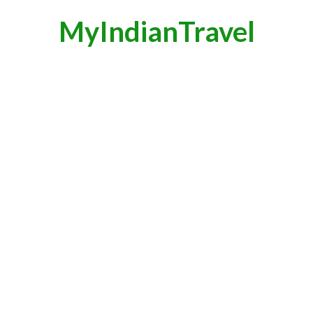
MyIndianTravel