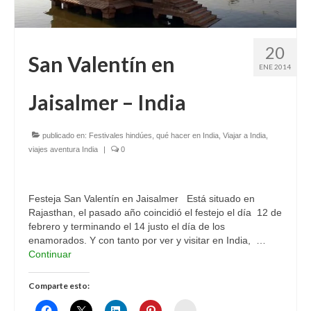
20
San Valentín en
ENE 2014
Jaisalmer – India
publicado en:
Festivales hindúes
,
qué hacer en India
,
Viajar a India
,
viajes aventura India
|
0
Festeja San Valentín en Jaisalmer Está situado en
Rajasthan, el pasado año coincidió el festejo el día 12 de
febrero y terminando el 14 justo el día de los
enamorados. Y con tanto por ver y visitar en India, …
Continuar
Comparte esto:
Womenalia