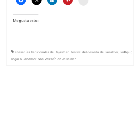
Me gusta esto:
artesanías tradicionales de Rajasthan
,
festival del desierto de Jaisalmer
,
Jodhpur
,
llegar a Jaisalmer
,
San Valentín en Jaisalmer