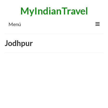
MyIndianTravel
Menú
HOME
Jodhpur
MI BLOG VIAJES INDIA
AVENTURAS
DESTINOS
CHUCHES DE VIAJE
CONTACTO