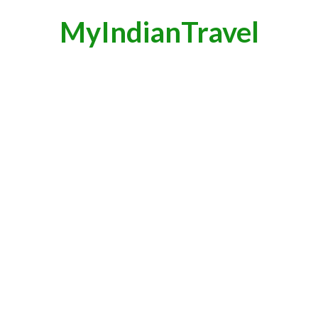
MyIndianTravel