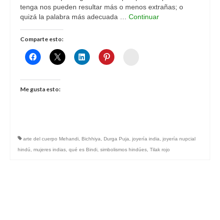
tenga nos pueden resultar más o menos extrañas; o
quizá la palabra más adecuada …
Continuar
Comparte esto:
Womenalia
Me gusta esto:
arte del cuerpo Mehandi
,
Bichhiya
,
Durga Puja
,
joyería india
,
joyería nupcial
hindú
,
mujeres indias
,
qué es Bindi
,
simbolismos hindúes
,
Tilak rojo