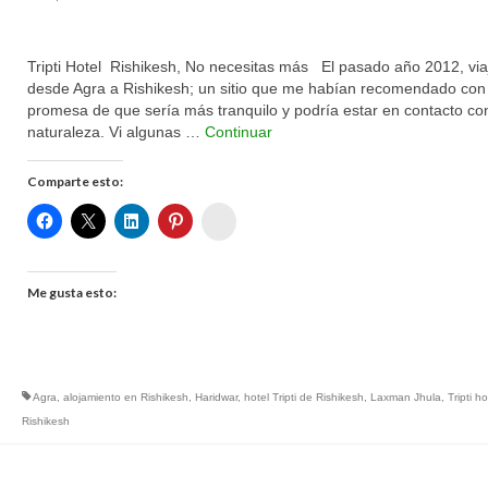
Tripti Hotel Rishikesh, No necesitas más El pasado año 2012, via
desde Agra a Rishikesh; un sitio que me habían recomendado con 
promesa de que sería más tranquilo y podría estar en contacto con
naturaleza. Vi algunas …
Continuar
Comparte esto:
Womenalia
Me gusta esto:
Agra
,
alojamiento en Rishikesh
,
Haridwar
,
hotel Tripti de Rishikesh
,
Laxman Jhula
,
Tripti h
Rishikesh