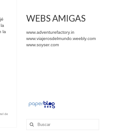
WEBS AMIGAS
jé
la
 la
www.adventurefactory.in
www.viajerosdelmundo.weebly.com
www.soyser.com
otel de
Buscar
por: