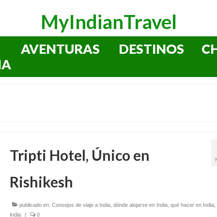
MyIndianTravel
AVENTURAS
DESTINOS
C
IA
Tripti Hotel, Único en
Rishikesh
publicado en:
Consejos de viaje a India
,
dónde alojarse en India
,
qué hacer en India
,
India
|
0