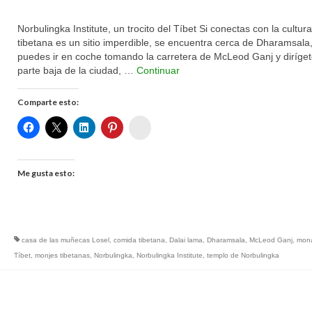
Norbulingka Institute, un trocito del Tíbet Si conectas con la cultura
tibetana es un sitio imperdible, se encuentra cerca de Dharamsala
puedes ir en coche tomando la carretera de McLeod Ganj y diríget
parte baja de la ciudad, …
Continuar
Comparte esto:
Womenalia
Me gusta esto:
casa de las muñecas Losel
,
comida tibetana
,
Dalai lama
,
Dharamsala
,
McLeod Ganj
,
moná
Tíbet
,
monjes tibetanas
,
Norbulingka
,
Norbulingka Institute
,
templo de Norbulingka