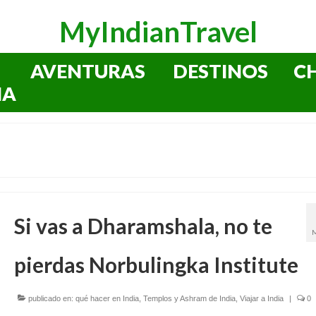
MyIndianTravel
AVENTURAS
DESTINOS
C
IA
Si vas a Dharamshala, no te
pierdas Norbulingka Institute
publicado en:
qué hacer en India
,
Templos y Ashram de India
,
Viajar a India
|
0