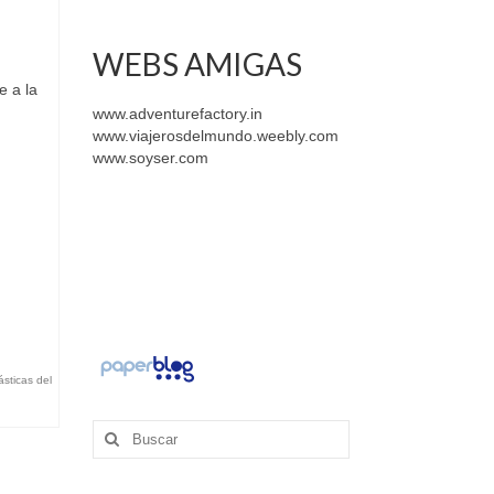
WEBS AMIGAS
,
e a la
www.adventurefactory.in
www.viajerosdelmundo.weebly.com
www.soyser.com
sticas del
Buscar
por: