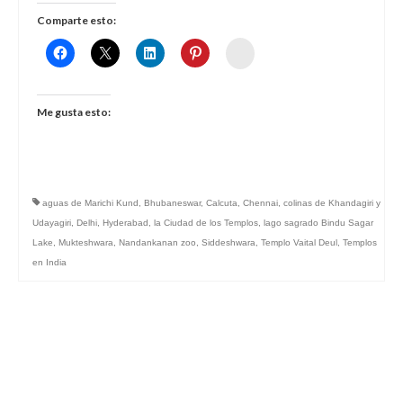
Comparte esto:
Womenalia
Me gusta esto:
aguas de Marichi Kund
,
Bhubaneswar
,
Calcuta
,
Chennai
,
colinas de Khandagiri y
Udayagiri
,
Delhi
,
Hyderabad
,
la Ciudad de los Templos
,
lago sagrado Bindu Sagar
Lake
,
Mukteshwara
,
Nandankanan zoo
,
Siddeshwara
,
Templo Vaital Deul
,
Templos
en India