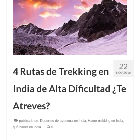
22
4 Rutas de Trekking en
NOV 2016
India de Alta Dificultad ¿Te
Atreves?
publicado en:
Deportes de aventura en India
,
Hacer trekking en India
,
qué hacer en India
|
0