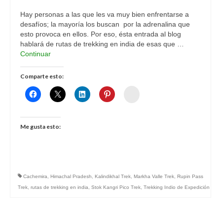
Hay personas a las que les va muy bien enfrentarse a
desafíos; la mayoría los buscan por la adrenalina que
esto provoca en ellos. Por eso, ésta entrada al blog
hablará de rutas de trekking en india de esas que …
Continuar
Comparte esto:
Womenalia
Me gusta esto:
Cachemira
,
Himachal Pradesh
,
Kalindikhal Trek
,
Markha Valle Trek
,
Rupin Pass
Trek
,
rutas de trekking en india
,
Stok Kangri Pico Trek
,
Trekking Indio de Expedición