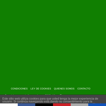
CONDICIONES
LEY DE COOKIES
QUIENES SOMOS
CONTACTO
Copyright: www.myindiantravel.com - 2013 - Virtue Theme
Este sitio web utiliza cookies para que usted tenga la mejor experiencia de
usuario. Si continúa navegando está dando su consentimiento para la
aceptación de las mencionadas cookies y la aceptación de nuestra
política de