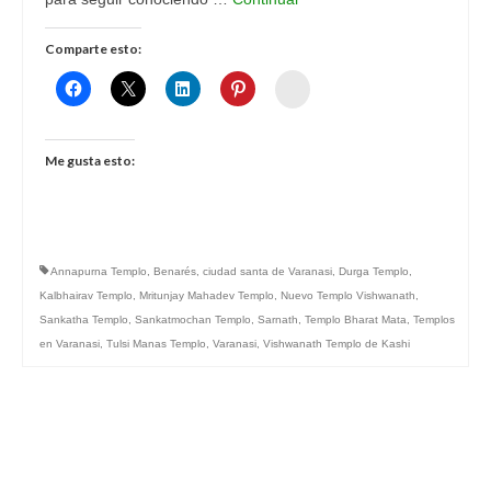
Comparte esto:
Womenalia
Me gusta esto:
Annapurna Templo
,
Benarés
,
ciudad santa de Varanasi
,
Durga Templo
,
Kalbhairav Templo
,
Mritunjay Mahadev Templo
,
Nuevo Templo Vishwanath
,
Sankatha Templo
,
Sankatmochan Templo
,
Sarnath
,
Templo Bharat Mata
,
Templos
en Varanasi
,
Tulsi Manas Templo
,
Varanasi
,
Vishwanath Templo de Kashi