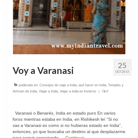
25
Voy a Varanasi
OCT 2013
publicado en:
Consejos de viaje a India
,
qué hacer en India
,
Templos y
Ashram de India
,
Viajar a India
,
Viajar a india en Invierno
|
0
Varanasi o Benarés, India en estado puro En varios
foros mientras estaba en India, en Rishikesh leí “Si no
vas a Varanasi es como si no hubieras estado en India”,
entonces, yo que buscaba un destino al que desplazarme
para seguir conociendo …
Continuar