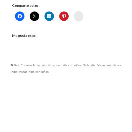
Comparte esto:
Womenalia
Me gusta esto:
Bali
,
Conocer India con niños
,
ir a India con niños
,
Tailandia
,
Viajar con niños a
India
,
visitar India con niños