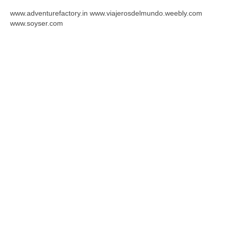
www.adventurefactory.in www.viajerosdelmundo.weebly.com
www.soyser.com