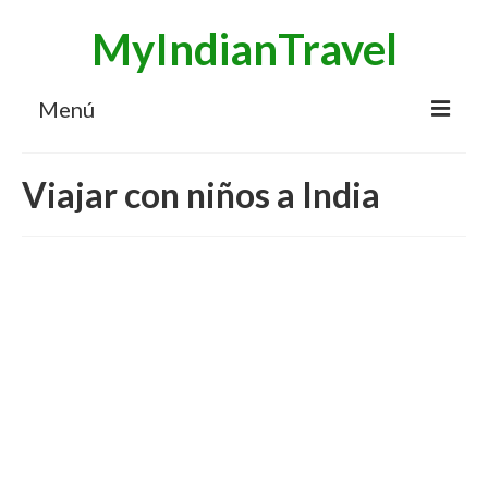
MyIndianTravel
Menú
HOME
Viajar con niños a India
MI BLOG VIAJES INDIA
AVENTURAS
DESTINOS
CHUCHES DE VIAJE
CONTACTO