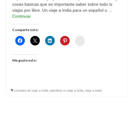
cosas básicas que es importante saber sobre todo si
viajas por libre. Un viaje a India para un español u …
Continuar
Comparte esto:
Womenalia
Me gusta esto:
consejos de viaje a India
,
planificar tu viaje a india
,
viaje a india