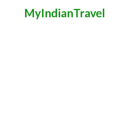
MyIndianTravel