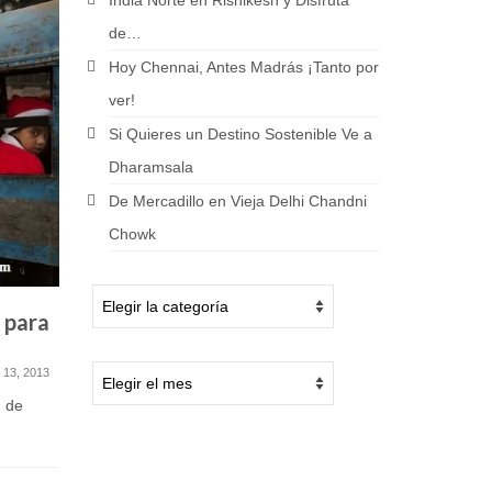
India Norte en Rishikesh y Disfruta
de…
Hoy Chennai, Antes Madrás ¡Tanto por
ver!
Si Quieres un Destino Sostenible Ve a
Dharamsala
De Mercadillo en Vieja Delhi Chandni
Chowk
 para
4 Rutas de Trekking en
Cómo Ll
India de Alta Dificultad ¿Te
Forma S
Atreves?
 13, 2013
noviembre 22, 2016
n de
Este es un
el mundo, y
Hay personas a las que les va muy
bien enfrentarse a desafíos; la
mayoría los...