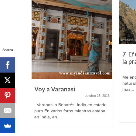
Shares
7 Ef
la pr
Me enc
natura
ue
Voy a Varanasi
más...
 en la
octubre 25, 2013
Varanasi o Benarés, India en estado
iembre 9, 2015
puro En varios foros mientras estaba
en India, en...
India Por
e cito a...