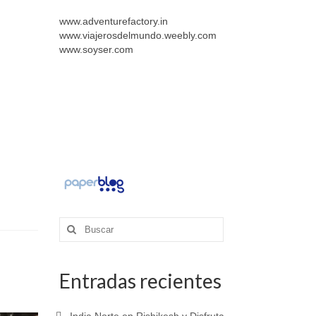
www.adventurefactory.in
www.viajerosdelmundo.weebly.com
www.soyser.com
Buscar
por:
Entradas recientes