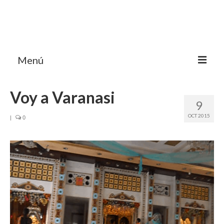
Menú
HOME
Voy a Varanasi
9
MI BLOG VIAJES INDIA
OCT 2015
|
0
AVENTURAS
DESTINOS
CHUCHES DE VIAJE
CONTACTO