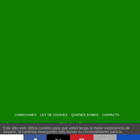
CONDICIONES
LEY DE COOKIES
QUIENES SOMOS
CONTACTO
Copyright: www.myindiantravel.com - 2013 - Virtue Theme
Este sitio web utiliza cookies para que usted tenga la mejor experiencia de
usuario. Si continúa navegando está dando su consentimiento para la
aceptación de las mencionadas cookies y la aceptación de nuestra
política de
cookies
, pinche el enlace para mayor información.