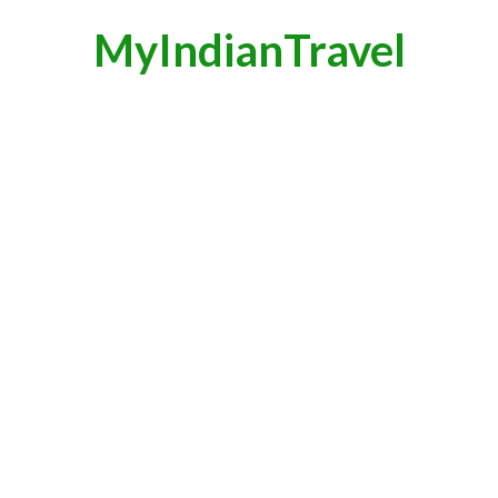
MyIndianTravel