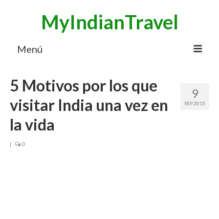
MyIndianTravel
Menú
HOME
5 Motivos por los que
9
MI BLOG VIAJES INDIA
visitar India una vez en
SEP 2015
AVENTURAS
la vida
DESTINOS
|
0
CHUCHES DE VIAJE
CONTACTO