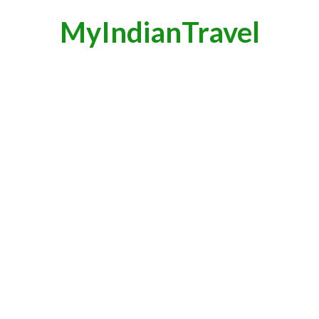
MyIndianTravel