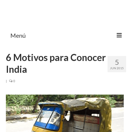
Menú
HOME
6 Motivos para Conocer
5
MI BLOG VIAJES INDIA
India
JUN 2015
AVENTURAS
|
0
DESTINOS
CHUCHES DE VIAJE
CONTACTO