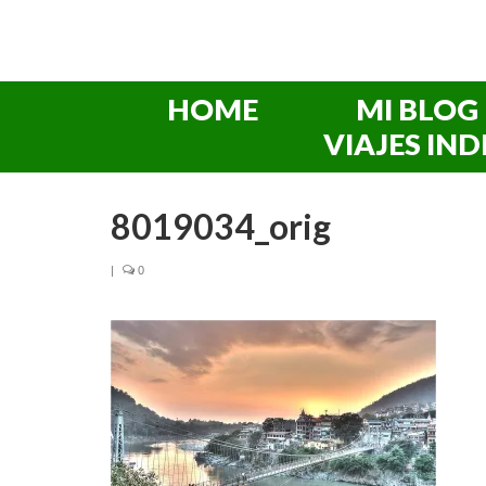
HOME
MI BLOG
VIAJES IND
8019034_orig
|
0