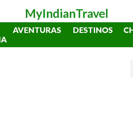
MyIndianTravel
AVENTURAS
DESTINOS
C
IA