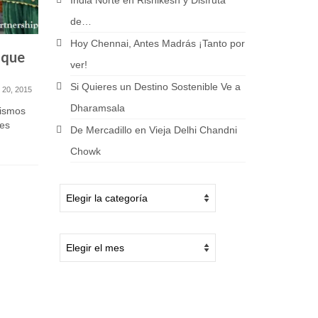
India Norte en Rishikesh y Disfruta
de…
Hoy Chennai, Antes Madrás ¡Tanto por
 que
4 Rutas de Trekking en
Tempor
ver!
India de Alta Dificultad ¿Te
un Viaj
Si Quieres un Destino Sostenible Ve a
Atreves?
o 20, 2015
noviembre 22, 2016
Dharamsala
lismos
Aunque hay
es
son pocos 
Hay personas a las que les va muy
De Mercadillo en Vieja Delhi Chandni
temporada.
bien enfrentarse a desafíos; la
Chowk
mayoría los...