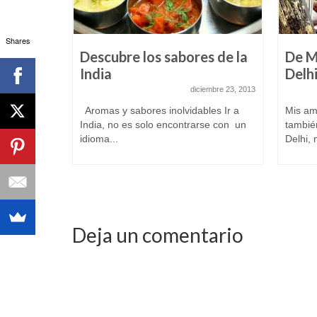
Shares
o de
Descubre los sabores de la
De M
dia
India
Delh
iembre 6, 2013
diciembre 23, 2013
upa a todo
Aromas y sabores inolvidables Ir a
Mis ami
India, no es solo encontrarse con un
tambié
idioma...
Delhi, 
Deja un comentario