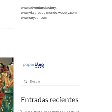
www.adventurefactory.in
www.viajerosdelmundo.weebly.com
www.soyser.com
Buscar
por:
Entradas recientes