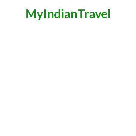
MyIndianTravel