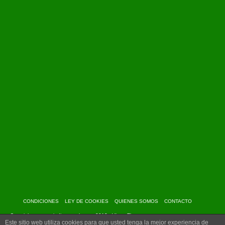
CONDICIONES
LEY DE COOKIES
QUIENES SOMOS
CONTACTO
Copyright: www.myindiantravel.com - 2013 - Virtue Theme
Este sitio web utiliza cookies para que usted tenga la mejor experiencia de