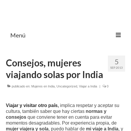
Menú
HOME
Consejos, mujeres
5
MI BLOG VIAJES INDIA
SEP 2013
viajando solas por India
AVENTURAS
DESTINOS
publicado en:
Mujeres en India
,
Uncategorized
,
Viajar a India
|
0
CHUCHES DE VIAJE
Viajar y visitar otro país,
implica respetar y aceptar su
CONTACTO
cultura, también saber que hay ciertas
normas y
consejos
que conviene tener en cuenta para evitar
momentos desagradables. Por experiencia propia, de
mujer viajera y sola
, puedo hablar de
mi viaje a India
, y