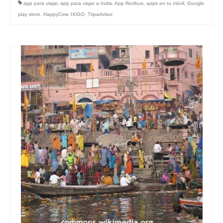
app para viajar
,
app para viajar a India
,
App Redbus
,
apps en tu móvil
,
Google
play store
,
HappyCow
,
IXiGO
,
Tripadvisor