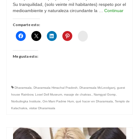
Su tranquilidad, (solo veinte mil habitantes) respeto por el
medioambiente y naturaleza circundante la …
Continuar
Comparte esto:
Womenalia
Me gusta esto:
Dharamsala
,
Dharamsala Himachal Pradesh
,
Dharamsala McLeodganj
,
guest
house Rainbow
,
Losel Doll Museum
,
masaje de chakras.
,
Namgyal Gomp
,
Norbulingka Institute
,
Om Mani Padme Hum
,
qué hacer en Dharamsala
,
Templo de
Kalachakra
,
visitar Dharamsala