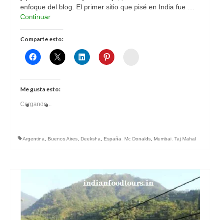
enfoque del blog. El primer sitio que pisé en India fue …
Continuar
Comparte esto:
Womenalia
Me gusta esto:
Cargando...
Argentina
,
Buenos Aires
,
Deeksha
,
España
,
Mc Donalds
,
Mumbai
,
Taj Mahal