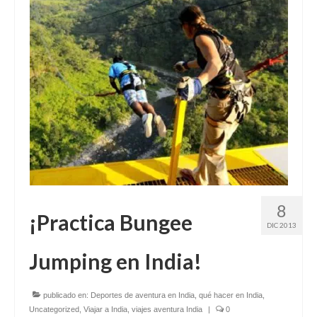
8
¡Practica Bungee
DIC 2013
Jumping en India!
publicado en:
Deportes de aventura en India
,
qué hacer en India
,
Uncategorized
,
Viajar a India
,
viajes aventura India
|
0