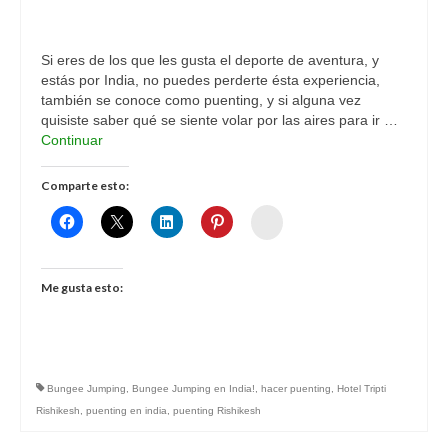
Si eres de los que les gusta el deporte de aventura, y
estás por India, no puedes perderte ésta experiencia,
también se conoce como puenting, y si alguna vez
quisiste saber qué se siente volar por las aires para ir …
Continuar
Comparte esto:
Womenalia
Me gusta esto:
Bungee Jumping
,
Bungee Jumping en India!
,
hacer puenting
,
Hotel Tripti
Rishikesh
,
puenting en india
,
puenting Rishikesh