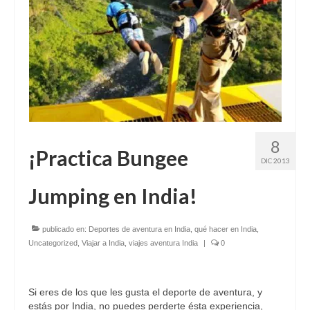
8
¡Practica Bungee
DIC 2013
Jumping en India!
publicado en:
Deportes de aventura en India
,
qué hacer en India
,
Uncategorized
,
Viajar a India
,
viajes aventura India
|
0
Si eres de los que les gusta el deporte de aventura, y
estás por India, no puedes perderte ésta experiencia,