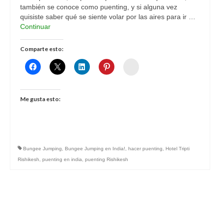
también se conoce como puenting, y si alguna vez
quisiste saber qué se siente volar por las aires para ir …
Continuar
Comparte esto:
Womenalia
Me gusta esto:
Bungee Jumping
,
Bungee Jumping en India!
,
hacer puenting
,
Hotel Tripti
Rishikesh
,
puenting en india
,
puenting Rishikesh