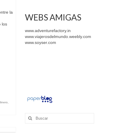
ntre la
WEBS AMIGAS
 los
www.adventurefactory.in
www.viajerosdelmundo.weebly.com
www.soyser.com
dinero
,
Buscar
por: