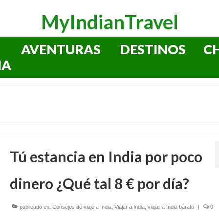
MyIndianTravel
AVENTURAS
DESTINOS
C
IA
Tú estancia en India por poco
dinero ¿Qué tal 8 € por día?
publicado en:
Consejos de viaje a India
,
Viajar a India
,
viajar a India barato
|
0