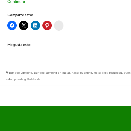
Continuar
Comparte esto:
Womenalia
Me gusta esto:
Bungee Jumping
,
Bungee Jumping en India!
,
hacer puenting
,
Hotel Tripti Rishikesh
,
puen
india
,
puenting Rishikesh