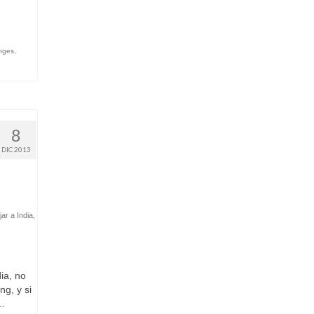
nges
,
8
DIC 2013
jar a India
,
ia, no
g, y si
 …