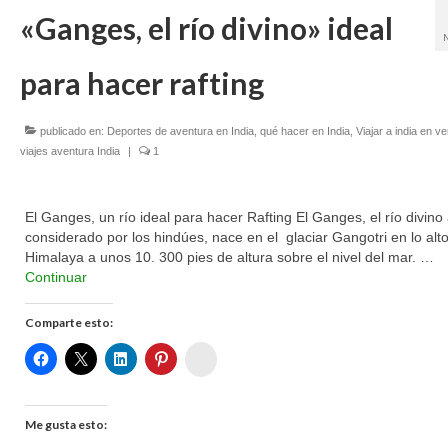
«Ganges, el río divino» ideal
para hacer rafting
publicado en:
Deportes de aventura en India
,
qué hacer en India
,
Viajar a india en v
viajes aventura India
|
1
El Ganges, un río ideal para hacer Rafting El Ganges, el río divino 
considerado por los hindúes, nace en el glaciar Gangotri en lo alto
Himalaya a unos 10. 300 pies de altura sobre el nivel del mar. …
Continuar
Comparte esto:
Womenalia
Me gusta esto: