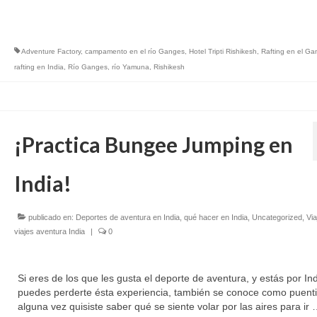
Adventure Factory
,
campamento en el río Ganges
,
Hotel Tripti Rishikesh
,
Rafting en el Ga
rafting en India
,
Río Ganges
,
río Yamuna
,
Rishikesh
¡Practica Bungee Jumping en
India!
publicado en:
Deportes de aventura en India
,
qué hacer en India
,
Uncategorized
,
Via
viajes aventura India
|
0
Si eres de los que les gusta el deporte de aventura, y estás por Ind
puedes perderte ésta experiencia, también se conoce como puentin
alguna vez quisiste saber qué se siente volar por las aires para ir