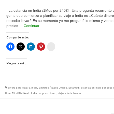
La estancia en India ¡1Mes por 240€! Una pregunta recurrente e
gente que comienza a planificar su viaje a India es ¿Cuánto dinero
necesito llevar? En su momento yo me pregunté lo mismo y viendo
precios …
Continuar
Comparte esto:
Womenalia
Me gusta esto:
dinero para viajar a India
,
Emiratos Árabes Unidos
,
Estambul
,
estancia en India por poco 
Hotel Tripti Rishikesh
,
India por poco dinero
,
viajar a india barato