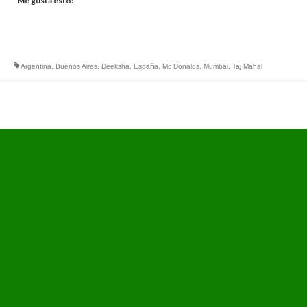
Me gusta esto:
Argentina
,
Buenos Aires
,
Deeksha
,
España
,
Mc Donalds
,
Mumbai
,
Taj Mahal