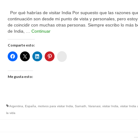
Por qué habrías de visitar India Por supuesto que las razones que
continuación son desde mi punto de vista y personales, pero esto
de coincidir con muchas otras personas. Siempre escribo lo más b
de India, …
Continuar
Comparte esto:
Womenalia
Me gusta esto:
Argentina
,
España
,
motivos para visitar India
,
Sarnath
,
Varanasi
,
visitar India
,
visitar India
la vida