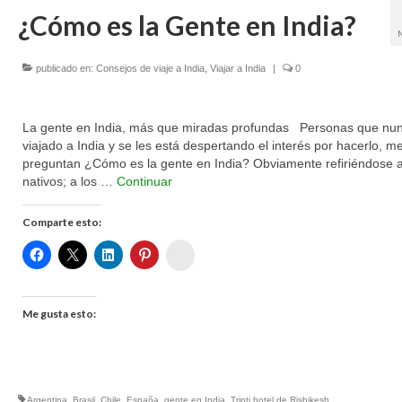
¿Cómo es la Gente en India?
publicado en:
Consejos de viaje a India
,
Viajar a India
|
0
La gente en India, más que miradas profundas Personas que nu
viajado a India y se les está despertando el interés por hacerlo, m
preguntan ¿Cómo es la gente en India? Obviamente refiriéndose a
nativos; a los …
Continuar
Comparte esto:
Womenalia
Me gusta esto:
Argentina
,
Brasil
,
Chile
,
España
,
gente en India
,
Tripti hotel de Rishikesh