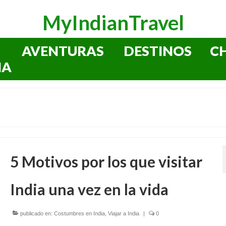
MyIndianTravel
AVENTURAS
DESTINOS
C
IA
5 Motivos por los que visitar
India una vez en la vida
publicado en:
Costumbres en India
,
Viajar a India
|
0