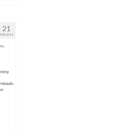
21
FEB 2014
dia
,
estoy
ambiado
ar