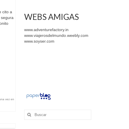
 cito a
WEBS AMIGAS
y segura
onito
www.adventurefactory.in
www.viajerosdelmundo.weebly.com
www.soyser.com
 una vez en
Buscar
por: