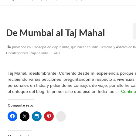
De Mumbai al Taj Mahal
publicado en:
Consejos de viaje a India
,
qué hacer en India
,
Templos y Ashram de In
Uncategorized
,
Viajar a India
|
1
Taj Mahal, ¡deslumbrante! Comento desde mi experiencia porque 
recibiendo varias peticiones preguntándome respecto a vivencias
personales en India y pidiéndome consejos de viaje, por ello he c
el enfoque del blog. El primer sitio que pisé en India fue …
Continu
Comparte esto:
Womenalia