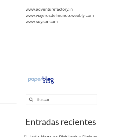
www.adventurefactory.in
www.viajerosdelmundo.weebly.com
www.soyser.com
Buscar
por:
Entradas recientes