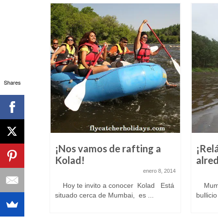
Shares
no»
¡Nos vamos de rafting a
¡Relá
fting
Kolad!
alre
mayo 2, 2014
enero 8, 2014
a hacer
Hoy te invito a conocer Kolad Está
Mumbai
ino así
situado cerca de Mumbai, es ...
bullici