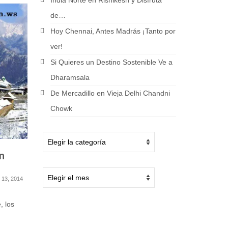
India Norte en Rishikesh y Disfruta
de…
Hoy Chennai, Antes Madrás ¡Tanto por
ver!
Si Quieres un Destino Sostenible Ve a
Dharamsala
De Mercadillo en Vieja Delhi Chandni
Chowk
en
Un paseo por el lago
¿A qué S
flotante Loktak en
en Octu
Manipur -India
 13, 2014
diciembre 30, 2013
India, de 
, los
impresiona
Lago flotante, agua dulce y todo
diversidad 
naturaleza Cuando de aventura se
trata puedes escoger muchos...