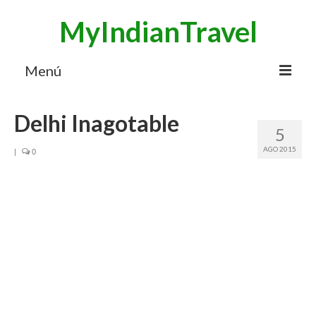
MyIndianTravel
Menú
HOME
Delhi Inagotable
5
MI BLOG VIAJES INDIA
AGO 2015
|
0
AVENTURAS
DESTINOS
CHUCHES DE VIAJE
CONTACTO