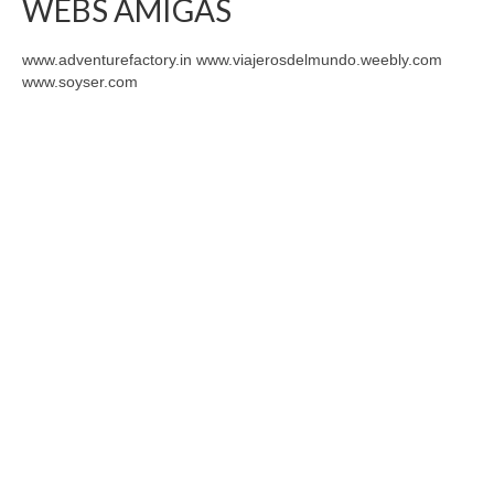
WEBS AMIGAS
www.adventurefactory.in www.viajerosdelmundo.weebly.com
www.soyser.com