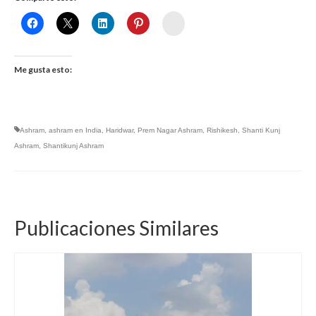
Womenalia
Me gusta esto:
Ashram
,
ashram en India
,
Haridwar
,
Prem Nagar Ashram
,
Rishikesh
,
Shanti Kunj
Ashram
,
Shantikunj Ashram
Publicaciones Similares