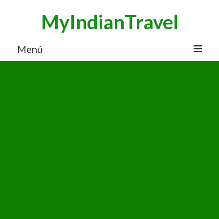
MyIndianTravel
Menú
HOME
MI BLOG VIAJES INDIA
AVENTURAS
DESTINOS
CHUCHES DE VIAJE
CONTACTO