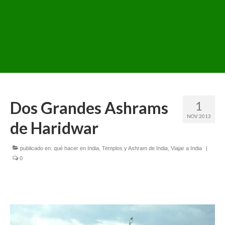
Dos Grandes Ashrams
1
NOV 2013
de Haridwar
publicado en:
qué hacer en India
,
Templos y Ashram de India
,
Viajar a India
|
0