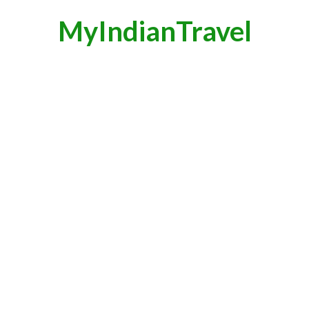
MyIndianTravel