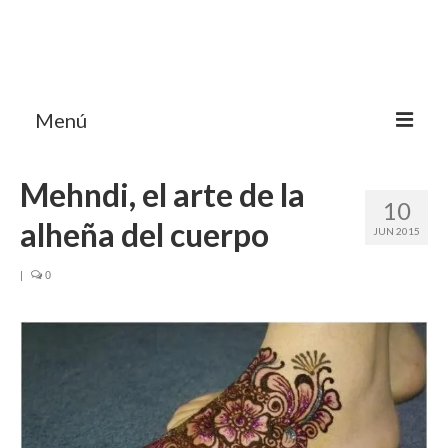
Menú
HOME
Mehndi, el arte de la
10
MI BLOG VIAJES INDIA
alheña del cuerpo
JUN 2015
AVENTURAS
|
0
DESTINOS
CHUCHES DE VIAJE
CONTACTO