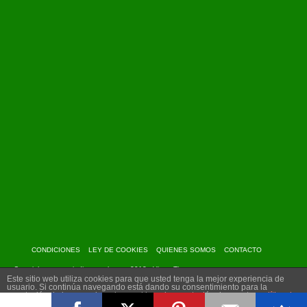
CONDICIONES
LEY DE COOKIES
QUIENES SOMOS
CONTACTO
Copyright: www.myindiantravel.com - 2013 - Virtue Theme
Este sitio web utiliza cookies para que usted tenga la mejor experiencia de
usuario. Si continúa navegando está dando su consentimiento para la
aceptación de las mencionadas cookies y la aceptación de nuestra
política de
cookies
, pinche el enlace para mayor información.