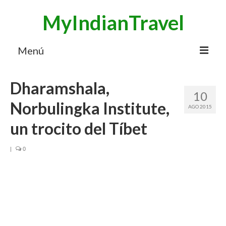
MyIndianTravel
Menú
HOME
Dharamshala,
10
MI BLOG VIAJES INDIA
Norbulingka Institute,
AGO 2015
AVENTURAS
un trocito del Tíbet
DESTINOS
|
0
CHUCHES DE VIAJE
CONTACTO