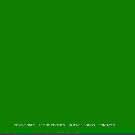
CONDICIONES
LEY DE COOKIES
QUIENES SOMOS
CONTACTO
Copyright: www.myindiantravel.com - 2013 - Virtue Theme