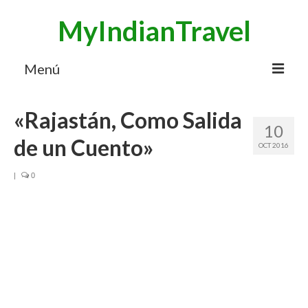
MyIndianTravel
Menú
HOME
«Rajastán, Como Salida
10
MI BLOG VIAJES INDIA
de un Cuento»
OCT 2016
AVENTURAS
|
0
DESTINOS
CHUCHES DE VIAJE
CONTACTO