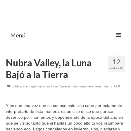
Menú
HOME
Nubra Valley, la Luna
12
MI BLOG VIAJES INDIA
OCT 2016
Bajó a la Tierra
AVENTURAS
DESTINOS
publicado en:
qué hacer en India
,
Viajar a India
,
viajes aventura India
|
0
CHUCHES DE VIAJE
Y es que una vez que se conoce este sitio cabe perfectamente
CONTACTO
interpretarlo de ésta manera; es un sitio único que parece
desértico por momentos y dependiendo de la época del año en
que se visite, tanto que si hablas un poco alto tu voz retumbará
haciendo eco. Lagos congelados en invierno, ríos, glaciares y