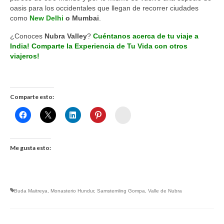
oasis para los occidentales que llegan de recorrer ciudades
como
New Delhi
o Mumbai
.
¿Conoces
Nubra Valley
?
Cuéntanos acerca de tu viaje a
India! Comparte la Experiencia de Tu Vida con otros
viajeros!
Comparte esto:
Womenalia
Me gusta esto:
Buda Maitreya
,
Monasterio Hundur
,
Samstemling Gompa
,
Valle de Nubra