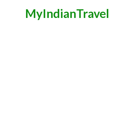
MyIndianTravel