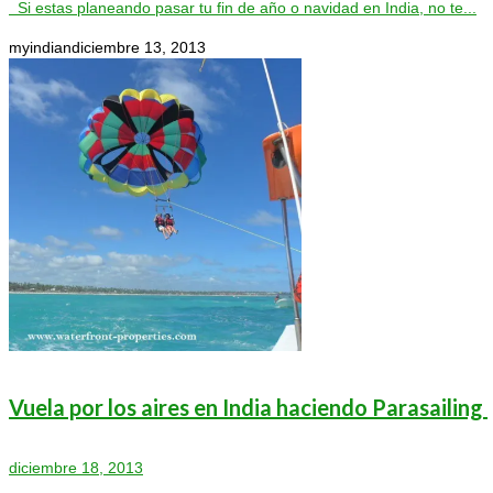
Si estas planeando pasar tu fin de año o navidad en India, no te...
myindian
diciembre 13, 2013
Vuela por los aires en India haciendo Parasailing
diciembre 18, 2013