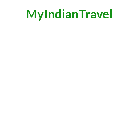
MyIndianTravel