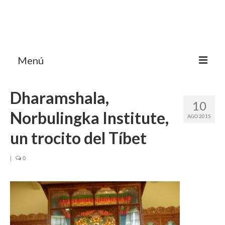
Menú
HOME
Dharamshala,
10
MI BLOG VIAJES INDIA
Norbulingka Institute,
AGO 2015
AVENTURAS
un trocito del Tíbet
DESTINOS
|
0
CHUCHES DE VIAJE
CONTACTO