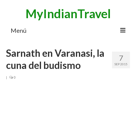
MyIndianTravel
Menú
HOME
Sarnath en Varanasi, la
7
MI BLOG VIAJES INDIA
cuna del budismo
SEP 2015
AVENTURAS
|
0
DESTINOS
CHUCHES DE VIAJE
CONTACTO