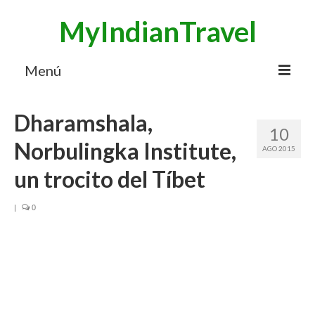
MyIndianTravel
Menú
HOME
Dharamshala,
10
MI BLOG VIAJES INDIA
Norbulingka Institute,
AGO 2015
AVENTURAS
un trocito del Tíbet
DESTINOS
|
0
CHUCHES DE VIAJE
CONTACTO