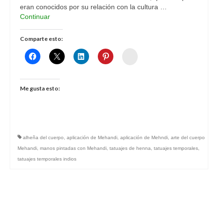
eran conocidos por su relación con la cultura …
Continuar
Comparte esto:
Womenalia
Me gusta esto:
alheña del cuerpo
,
aplicación de Mehandi
,
aplicación de Mehndi
,
arte del cuerpo
Mehandi
,
manos pintadas con Mehandi
,
tatuajes de henna
,
tatuajes temporales
,
tatuajes temporales indios