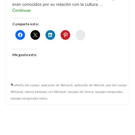
eran conocidos por su relación con la cultura …
Continuar
Comparte esto:
Womenalia
Me gusta esto:
alheña del cuerpo
,
aplicación de Mehandi
,
aplicación de Mehndi
,
arte del cuerpo
Mehandi
,
manos pintadas con Mehandi
,
tatuajes de henna
,
tatuajes temporales
,
tatuajes temporales indios