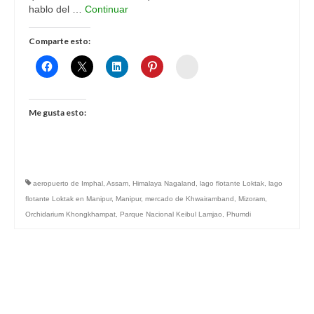
hablo del …
Continuar
Comparte esto:
Womenalia
Me gusta esto:
aeropuerto de Imphal
,
Assam
,
Himalaya Nagaland
,
lago flotante Loktak
,
lago
flotante Loktak en Manipur
,
Manipur
,
mercado de Khwairamband
,
Mizoram
,
Orchidarium Khongkhampat
,
Parque Nacional Keibul Lamjao
,
Phumdi