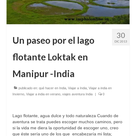
30
Un paseo por el lago
DIC 2013
flotante Loktak en
Manipur -India
publicado en:
qué hacer en India
,
Viajar a India
,
Viajar a india en
Invierno
,
Viajar a india en verano
,
viajes aventura India
|
0
Lago flotante, agua dulce y todo naturaleza Cuando de
aventura se trata puedes escoger muchos caminos, pero
si la vida me diera la oportunidad de escoger uno, creo
que éste sería uno de los que encabezaría mi lista;