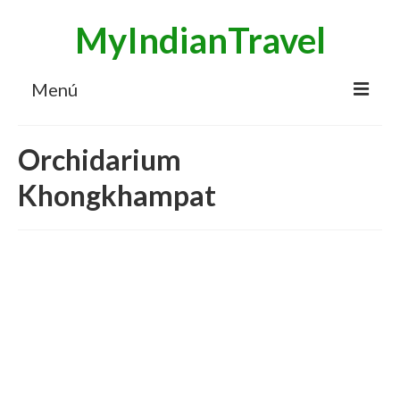
MyIndianTravel
Menú
HOME
Orchidarium
MI BLOG VIAJES INDIA
Khongkhampat
AVENTURAS
DESTINOS
CHUCHES DE VIAJE
CONTACTO