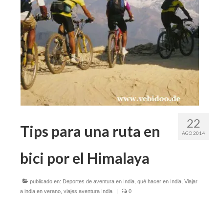
22
Tips para una ruta en
AGO 2014
bici por el Himalaya
publicado en:
Deportes de aventura en India
,
qué hacer en India
,
Viajar
a india en verano
,
viajes aventura India
|
0