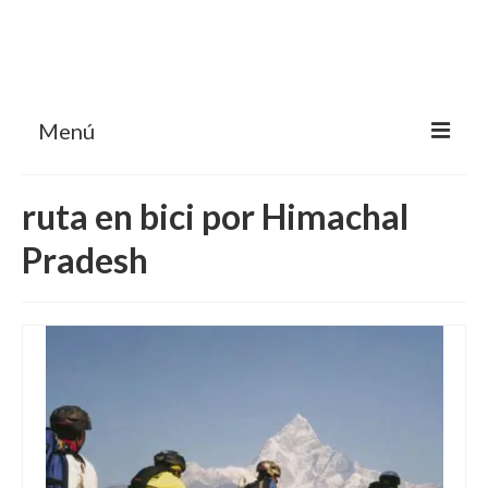
Menú
HOME
ruta en bici por Himachal
MI BLOG VIAJES INDIA
Pradesh
AVENTURAS
DESTINOS
CHUCHES DE VIAJE
CONTACTO