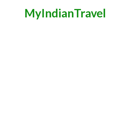
MyIndianTravel