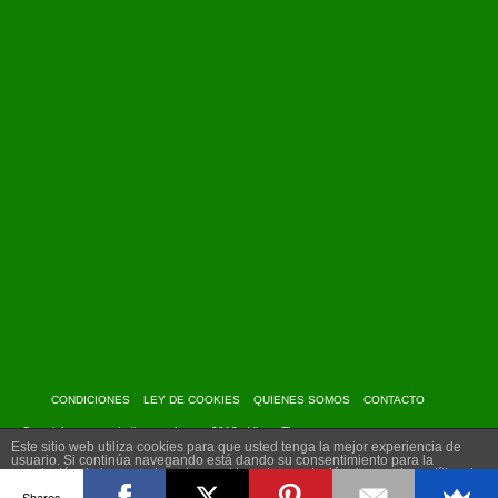
CONDICIONES
LEY DE COOKIES
QUIENES SOMOS
CONTACTO
Copyright: www.myindiantravel.com - 2013 - Virtue Theme
Este sitio web utiliza cookies para que usted tenga la mejor experiencia de
usuario. Si continúa navegando está dando su consentimiento para la
aceptación de las mencionadas cookies y la aceptación de nuestra
política de
cookies
, pinche el enlace para mayor información.
Shares