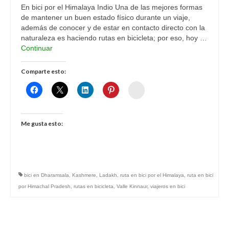
En bici por el Himalaya Indio Una de las mejores formas
de mantener un buen estado físico durante un viaje,
además de conocer y de estar en contacto directo con la
naturaleza es haciendo rutas en bicicleta; por eso, hoy …
Continuar
Comparte esto:
Womenalia
Me gusta esto:
bici en Dharamsala
,
Kashmere
,
Ladakh
,
ruta en bici por el Himalaya
,
ruta en bici
por Himachal Pradesh
,
rutas en bicicleta
,
Valle Kinnaur
,
viajeros en bici