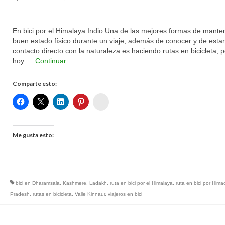
En bici por el Himalaya Indio Una de las mejores formas de mante
buen estado físico durante un viaje, además de conocer y de esta
contacto directo con la naturaleza es haciendo rutas en bicicleta; p
hoy …
Continuar
Comparte esto:
Womenalia
Me gusta esto:
bici en Dharamsala
,
Kashmere
,
Ladakh
,
ruta en bici por el Himalaya
,
ruta en bici por Hima
Pradesh
,
rutas en bicicleta
,
Valle Kinnaur
,
viajeros en bici