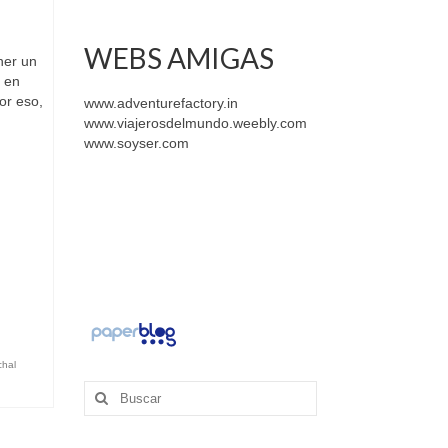
WEBS AMIGAS
ner un
r en
or eso,
www.adventurefactory.in
www.viajerosdelmundo.weebly.com
www.soyser.com
chal
Buscar
por: