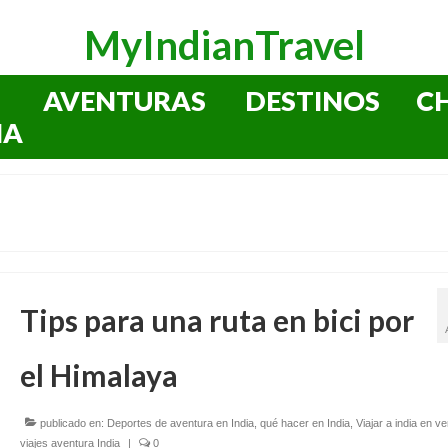
MyIndianTravel
AVENTURAS
DESTINOS
C
IA
Tips para una ruta en bici por
el Himalaya
publicado en:
Deportes de aventura en India
,
qué hacer en India
,
Viajar a india en v
viajes aventura India
|
0