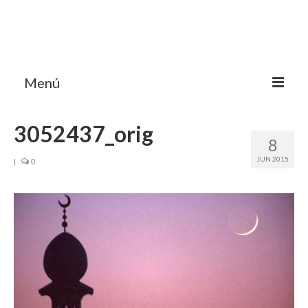
Menú
HOME
3052437_orig
8
MI BLOG VIAJES INDIA
JUN 2015
|
0
AVENTURAS
DESTINOS
CHUCHES DE VIAJE
CONTACTO