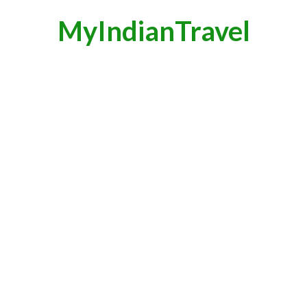
MyIndianTravel