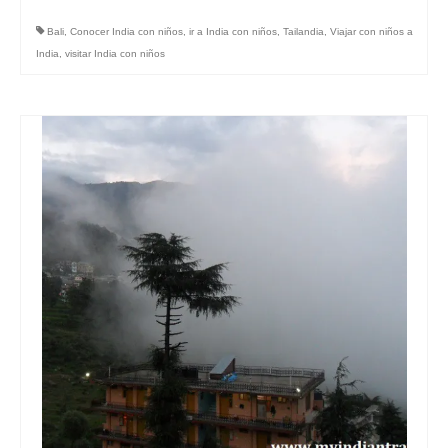
Bali
,
Conocer India con niños
,
ir a India con niños
,
Tailandia
,
Viajar con niños a
India
,
visitar India con niños