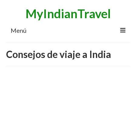
MyIndianTravel
Menú
HOME
Consejos de viaje a India
MI BLOG VIAJES INDIA
AVENTURAS
DESTINOS
CHUCHES DE VIAJE
CONTACTO