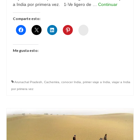
a India por primera vez. 1-Ve ligero de …
Continuar
Comparte esto:
Womenalia
Me gusta esto:
Arunachal Pradesh
,
Cachemira
,
conocer India
,
primer viaje a India
,
viajar a India
por primera vez