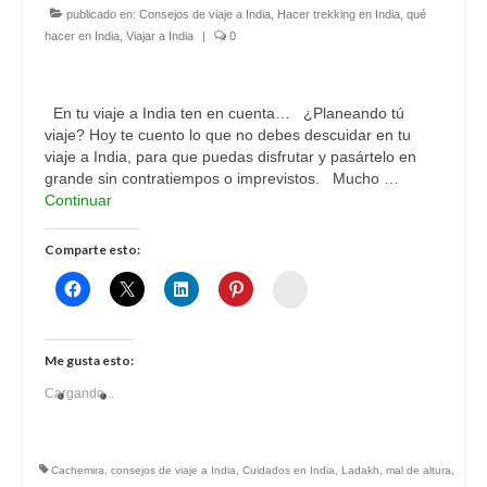
publicado en:
Consejos de viaje a India
,
Hacer trekking en India
,
qué
hacer en India
,
Viajar a India
|
0
En tu viaje a India ten en cuenta… ¿Planeando tú
viaje? Hoy te cuento lo que no debes descuidar en tu
viaje a India, para que puedas disfrutar y pasártelo en
grande sin contratiempos o imprevistos. Mucho …
Continuar
Comparte esto:
Womenalia
Me gusta esto:
Cargando...
Cachemira
,
consejos de viaje a India
,
Cuidados en India
,
Ladakh
,
mal de altura
,