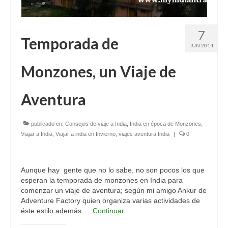
7
Temporada de
JUN 2014
Monzones, un Viaje de
Aventura
publicado en:
Consejos de viaje a India
,
India en época de Monzones
,
Viajar a India
,
Viajar a india en Invierno
,
viajes aventura India
|
0
Aunque hay gente que no lo sabe, no son pocos los que
esperan la temporada de monzones en India para
comenzar un viaje de aventura; según mi amigo Ankur de
Adventure Factory quien organiza varias actividades de
éste estilo además …
Continuar