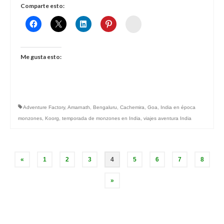
Comparte esto:
Womenalia
Me gusta esto:
Adventure Factory
,
Amarnath
,
Bengaluru
,
Cachemira
,
Goa
,
India en época
monzones
,
Koorg
,
temporada de monzones en India
,
viajes aventura India
Paginación
«
1
2
3
4
5
6
7
8
»
de
entradas