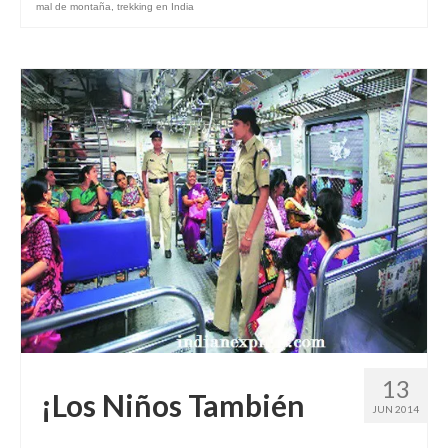
mal de montaña
,
trekking en India
13
¡Los Niños También
JUN 2014