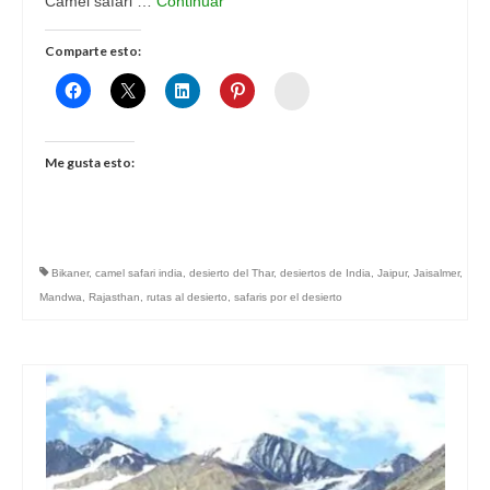
Camel safari …
Continuar
Comparte esto:
Womenalia
Me gusta esto:
Bikaner
,
camel safari india
,
desierto del Thar
,
desiertos de India
,
Jaipur
,
Jaisalmer
,
Mandwa
,
Rajasthan
,
rutas al desierto
,
safaris por el desierto