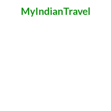
MyIndianTravel