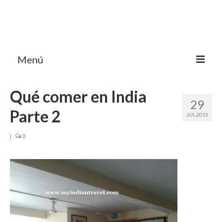
Menú
HOME
Qué comer en India
29
MI BLOG VIAJES INDIA
Parte 2
JUL 2015
AVENTURAS
|
0
DESTINOS
CHUCHES DE VIAJE
CONTACTO