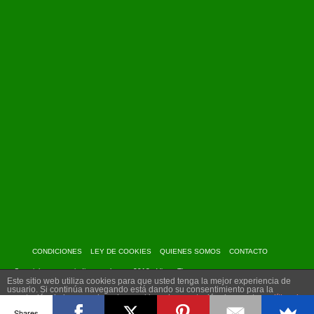
CONDICIONES
LEY DE COOKIES
QUIENES SOMOS
CONTACTO
Copyright: www.myindiantravel.com - 2013 - Virtue Theme
Este sitio web utiliza cookies para que usted tenga la mejor experiencia de
usuario. Si continúa navegando está dando su consentimiento para la
aceptación de las mencionadas cookies y la aceptación de nuestra
política de
cookies
, pinche el enlace para mayor información.
Shares