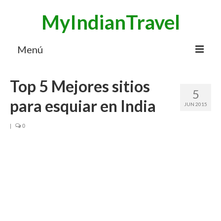
MyIndianTravel
Menú
HOME
Top 5 Mejores sitios
5
MI BLOG VIAJES INDIA
para esquiar en India
JUN 2015
AVENTURAS
|
0
DESTINOS
CHUCHES DE VIAJE
CONTACTO